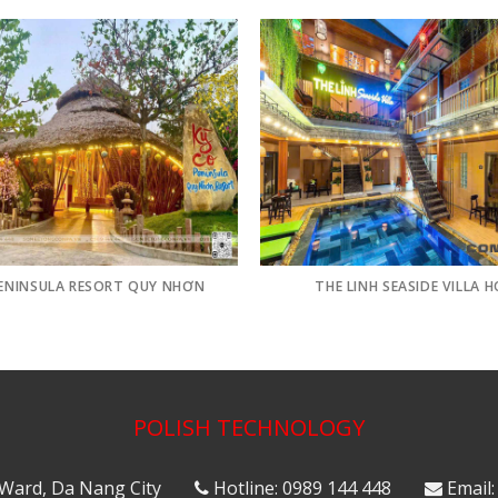
PENINSULA RESORT QUY NHƠN
THE LINH SEASIDE VILLA H
POLISH TECHNOLOGY
 Ward, Da Nang City
Hotline: 0989 144 448
Email