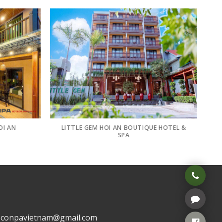
OI AN
LITTLE GEM HOI AN BOUTIQUE HOTEL &
SPA
: conpavietnam@gmail.com