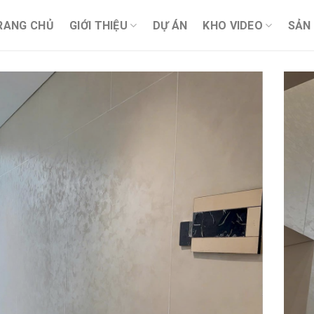
RANG CHỦ
GIỚI THIỆU
DỰ ÁN
KHO VIDEO
SẢN