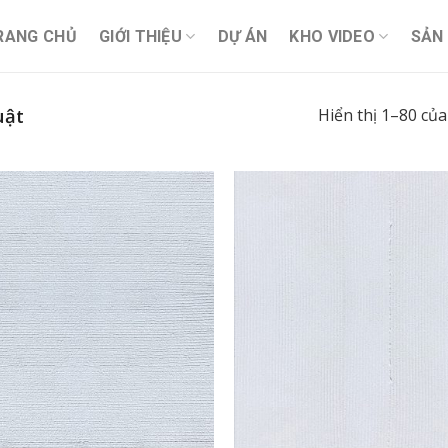
RANG CHỦ
GIỚI THIỆU
DỰ ÁN
KHO VIDEO
SẢN
uật
Hiển thị 1–80 của