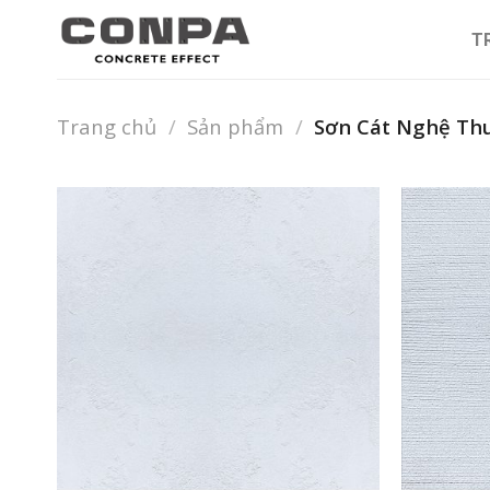
Skip
to
T
content
Trang chủ
/
Sản phẩm
/
Sơn Cát Nghệ Th