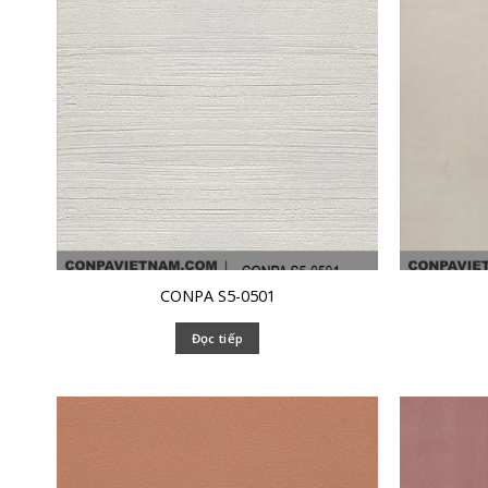
CONPA S5-0501
Đọc tiếp