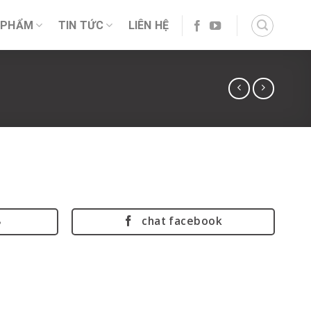
 PHẨM
TIN TỨC
LIÊN HỆ
8
chat facebook