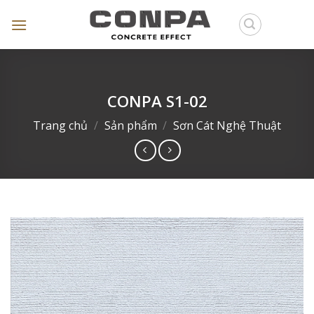
Skip
to
content
CONPA S1-02
Trang chủ
/
Sản phẩm
/
Sơn Cát Nghệ Thuật