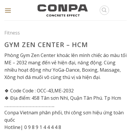
Skip
to
content
Fitness
GYM ZEN CENTER – HCM
Phòng Gym Zen Center khoác lên mình chiếc áo màu tối
ME – 2032 mang đến vẻ hiện đại, năng động. Cùng
nhiều hoạt động như YoGa-Dance, Boxing, Massage,
Xông hơi đá muối vô cùng thú vị và hiện đại.
🍀 Code Code : OCC-43,ME-2032
🍀 Địa điểm: 458 Tân sơn Nhì, Quận Tân Phú. Tp Hcm
………………………………………..
Conpa Vietnam phân phối, thi công sơn hiệu ứng toàn
quốc
Hotline| 0 9 8 9 1 4 4 4 4 8