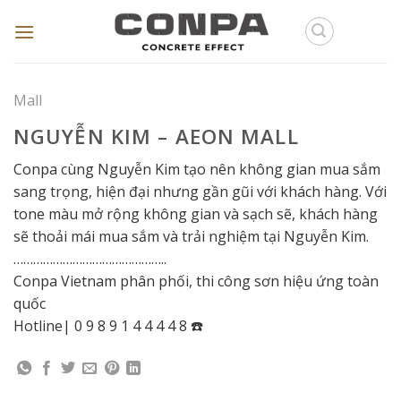
Skip
to
content
Mall
NGUYỄN KIM – AEON MALL
Conpa cùng Nguyễn Kim tạo nên không gian mua sắm
sang trọng, hiện đại nhưng gần gũi với khách hàng. Với
tone màu mở rộng không gian và sạch sẽ, khách hàng
sẽ thoải mái mua sắm và trải nghiệm tại Nguyễn Kim.
………………………………………..
Conpa Vietnam phân phối, thi công sơn hiệu ứng toàn
quốc
Hotline| 0 9 8 9 1 4 4 4 4 8 ☎️