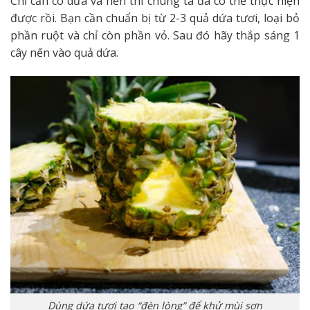
Chỉ cần có dứa và nến thì chúng ta đã có thể thực hiện
được rồi. Bạn cần chuẩn bị từ 2-3 quả dứa tươi, loại bỏ
phần ruột và chỉ còn phần vỏ. Sau đó hãy thắp sáng 1
cây nến vào quả dứa.
Dùng dứa tươi tạo “đèn lòng” để khử mùi sơn