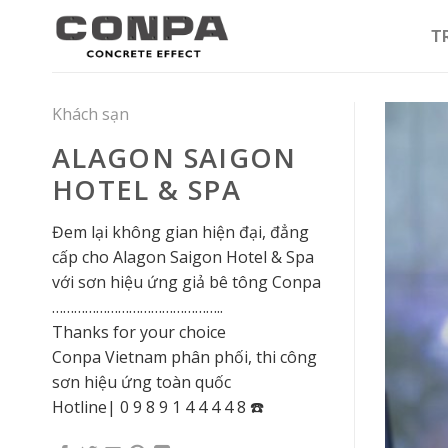
Skip
to
T
content
Khách sạn
ALAGON SAIGON
HOTEL & SPA
Đem lại không gian hiện đại, đẳng
cấp cho Alagon Saigon Hotel & Spa
với sơn hiệu ứng giả bê tông Conpa
………………………………………..
Thanks for your choice
Conpa Vietnam phân phối, thi công
sơn hiệu ứng toàn quốc
Hotline| 0 9 8 9 1 4 4 4 4 8 ☎️