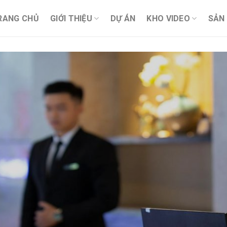
RANG CHỦ
GIỚI THIỆU
DỰ ÁN
KHO VIDEO
SẢN