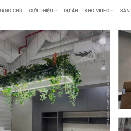
RANG CHỦ
GIỚI THIỆU
DỰ ÁN
KHO VIDEO
SẢN