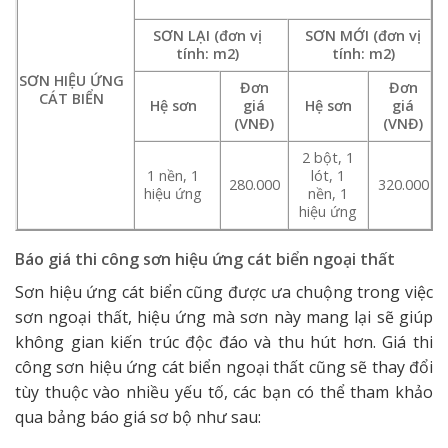
SƠN LẠI (đơn vị
SƠN MỚI (đơn vị
tính: m2)
tính: m2)
SƠN HIỆU ỨNG
Đơn
Đơn
CÁT BIỂN
Hệ sơn
giá
Hệ sơn
giá
(VNĐ)
(VNĐ)
2 bột, 1
1 nền, 1
lót, 1
280.000
320.000
hiệu ứng
nền, 1
hiệu ứng
Báo giá thi công sơn hiệu ứng cát biển ngoại thất
Sơn hiệu ứng cát biển cũng được ưa chuộng trong việc
sơn ngoại thất, hiệu ứng mà sơn này mang lại sẽ giúp
không gian kiến trúc độc đáo và thu hút hơn. Giá thi
công sơn hiệu ứng cát biển ngoại thất cũng sẽ thay đổi
tùy thuộc vào nhiều yếu tố, các bạn có thể tham khảo
qua bảng báo giá sơ bộ như sau: