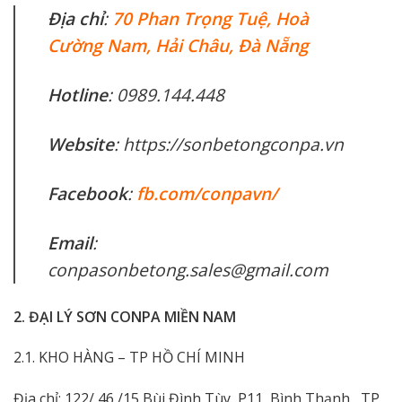
Địa chỉ
:
70 Phan Trọng Tuệ, Hoà
Cường Nam, Hải Châu, Đà Nẵng
Hotline
: 0989.144.448
Website
: https://sonbetongconpa.vn
Facebook
:
fb.com/conpavn/
Email
:
conpasonbetong.sales@gmail.com
2. ĐẠI LÝ SƠN CONPA MIỀN NAM
2.1. KHO HÀNG – TP HỒ CHÍ MINH
Địa chỉ: 122/ 46 /15 Bùi Đình Tùy, P11, Bình Thạnh , TP