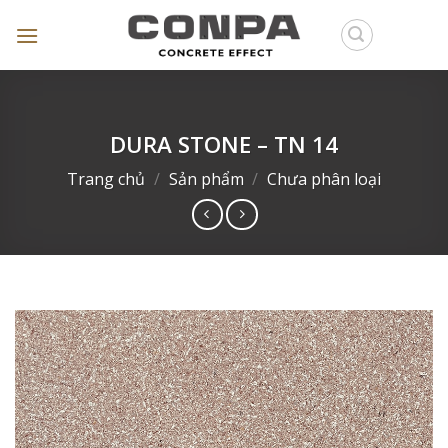
Skip
to
content
DURA STONE – TN 14
Trang chủ
/
Sản phẩm
/
Chưa phân loại