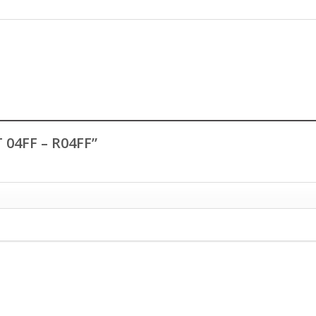
T 04FF – R04FF”