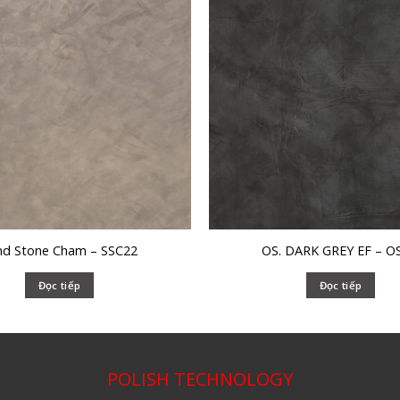
nd Stone Cham – SSC22
OS. DARK GREY EF – OS
Đọc tiếp
Đọc tiếp
POLISH TECHNOLOGY