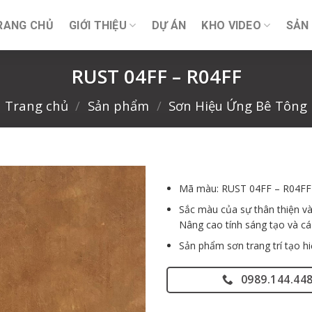
RANG CHỦ
GIỚI THIỆU
DỰ ÁN
KHO VIDEO
SẢN
RUST 04FF – R04FF
Trang chủ
/
Sản phẩm
/
Sơn Hiệu Ứng Bê Tông
Mã màu: RUST 04FF – R04FF
Sắc màu của sự thân thiện và
Nâng cao tính sáng tạo và cá 
Sản phẩm sơn trang trí tạo hi
0989.144.44