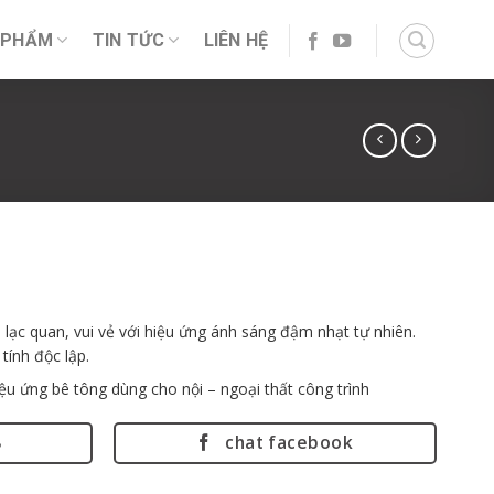
 PHẨM
TIN TỨC
LIÊN HỆ
 lạc quan, vui vẻ với hiệu ứng ánh sáng đậm nhạt tự nhiên.
tính độc lập.
ệu ứng bê tông dùng cho nội – ngoại thất công trình
8
chat facebook