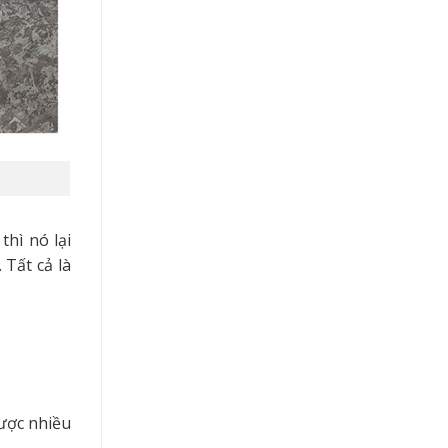
hì nó lại
 Tất cả là
được nhiều