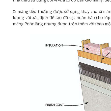
nhà thầu sử dụng bởi vì vừa có độ bền cao mà lại tiết
Xi măng dẻo thường được sử dụng thay cho xi măn
lượng vôi xác định để tạo độ sệt hoàn hảo cho lớp 
măng Poóc lăng nhưng được trộn thêm vôi theo một t