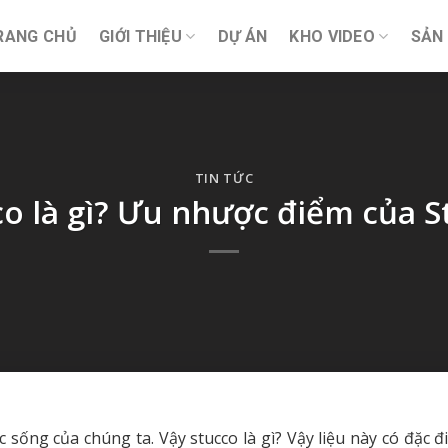
RANG CHỦ
GIỚI THIỆU
DỰ ÁN
KHO VIDEO
SẢN
TIN TỨC
co là gì? Ưu nhược điểm của S
sống của chúng ta. Vậy stucco là gì? Vậy liệu này có đặc đ