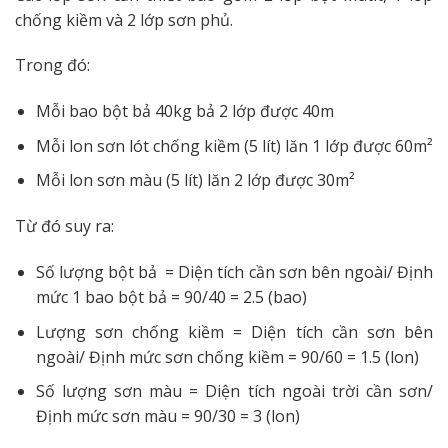
chống kiềm và 2 lớp sơn phủ.
Trong đó:
Mỗi bao bột bả 40kg bả 2 lớp được 40m
Mỗi lon sơn lót chống kiềm (5 lít) lăn 1 lớp được 60m²
Mỗi lon sơn màu (5 lít) lăn 2 lớp được 30m²
Từ đó suy ra:
Số lượng bột bả = Diện tích cần sơn bên ngoài/ Định
mức 1 bao bột bả = 90/40 = 2.5 (bao)
Lượng sơn chống kiềm = Diện tích cần sơn bên
ngoài/ Định mức sơn chống kiềm = 90/60 = 1.5 (lon)
Số lượng sơn màu = Diện tích ngoài trời cần sơn/
Định mức sơn màu = 90/30 = 3 (lon)