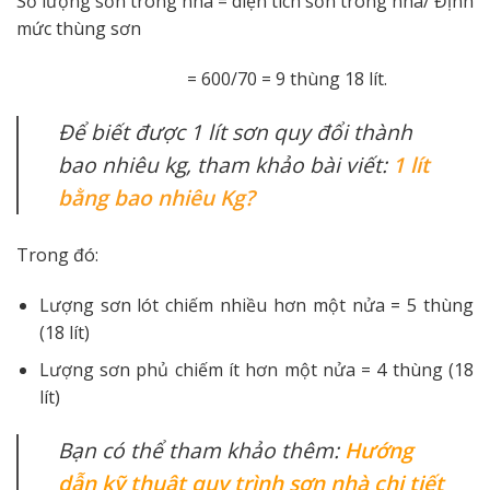
Số lượng sơn trong nhà = diện tích sơn trong nhà/ Định
mức thùng sơn
= 600/70 = 9 thùng 18 lít.
Để biết được 1 lít sơn quy đổi thành
bao nhiêu kg, tham khảo bài viết:
1 lít
bằng bao nhiêu Kg?
Trong đó:
Lượng sơn lót chiếm nhiều hơn một nửa = 5 thùng
(18 lít)
Lượng sơn phủ chiếm ít hơn một nửa = 4 thùng (18
lít)
Bạn có thể tham khảo thêm:
Hướng
dẫn kỹ thuật quy trình sơn nhà chi tiết