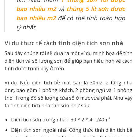
bao nhiêu m2
và
thùng 5 lít sơn được
bao nhiêu m2
để có thể tính toán hợp
lý nhất.
Ví dụ thực tế cách tính diện tích sơn nhà
Sau đây chúng tôi sẽ đưa ra một ví dụ minh họa để tính
diện tích và số lượng sơn để giúp bạn hiểu hơn về cách
tính được trình bày ở trên.
Ví dụ: Nếu diện tích bề mặt sàn là 30m2, 2 tầng nhà
ống, bao gồm 1 phòng khách, 2 phòng ngủ và 1 phòng
thờ. Trong đó số lượng cửa sổ ở mức vừa phải. Như vậy
ta tính diện tích nhà cần sơn như sau:
Diện tích sơn trong nhà = 30 * 2 * 4= 240m²
Diện tích sơn ngoài nhà: Công thức tính diện tích bề