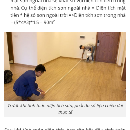
mặt sơn ngoài nhà sẽ khác so với diện tích bên trong
nhà. Cụ thể diện tích sơn ngoài nhà = Diện tích mặt
tiền * hệ số sơn ngoài trời =>Diện tích sơn trong nhà
= (5*4*3)*1.5 = 90m²
Trước khi tính toán diện tích sơn, phải đo số liệu chiều dài
thực tế