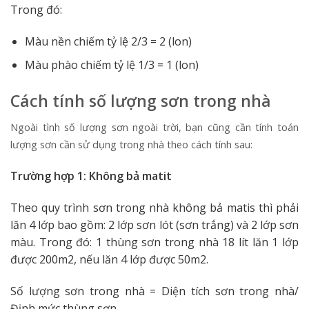
Trong đó:
Màu nền chiếm tỷ lệ 2/3 = 2 (lon)
Màu phào chiếm tỷ lệ 1/3 = 1 (lon)
Cách tính số lượng sơn trong nhà
Ngoài tình số lượng sơn ngoài trời, bạn cũng cần tính toán
lượng sơn cần sử dụng trong nhà theo cách tính sau
:
Trường hợp 1: Không bả matit
Theo quy trình sơn trong nhà không bả matis thì phải
lăn 4 lớp bao gồm: 2 lớp sơn lót (sơn trắng) và 2 lớp sơn
màu. Trong đó: 1 thùng sơn trong nhà 18 lít lăn 1 lớp
được 200m2, nếu lăn 4 lớp được 50m2.
Số lượng sơn trong nhà = Diện tích sơn trong nhà/
Định mức thùng sơn