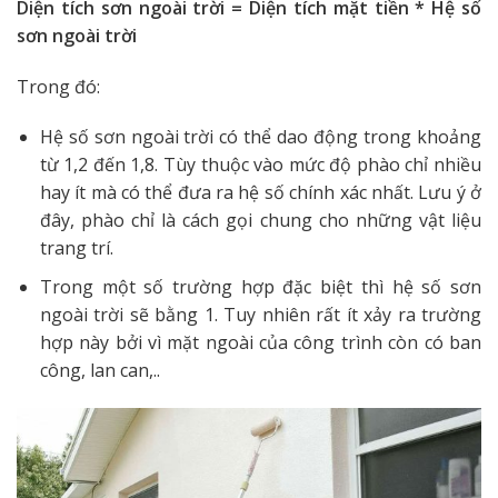
Diện tích sơn ngoài trời = Diện tích mặt tiền * Hệ số
sơn ngoài trời
Trong đó:
Hệ số sơn ngoài trời có thể dao động trong khoảng
từ 1,2 đến 1,8. Tùy thuộc vào mức độ phào chỉ nhiều
hay ít mà có thể đưa ra hệ số chính xác nhất. Lưu ý ở
đây, phào chỉ là cách gọi chung cho những vật liệu
trang trí.
Trong một số trường hợp đặc biệt thì hệ số sơn
ngoài trời sẽ bằng 1. Tuy nhiên rất ít xảy ra trường
hợp này bởi vì mặt ngoài của công trình còn có ban
công, lan can,..