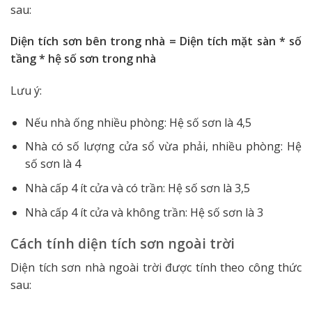
sau:
Diện tích sơn bên trong nhà = Diện tích mặt sàn * số
tầng * hệ số sơn trong nhà
Lưu ý:
Nếu nhà ống nhiều phòng: Hệ số sơn là 4,5
Nhà có số lượng cửa sổ vừa phải, nhiều phòng: Hệ
số sơn là 4
Nhà cấp 4 ít cửa và có trần: Hệ số sơn là 3,5
Nhà cấp 4 ít cửa và không trần: Hệ số sơn là 3
Cách tính diện tích sơn ngoài trời
Diện tích sơn nhà ngoài trời được tính theo công thức
sau: