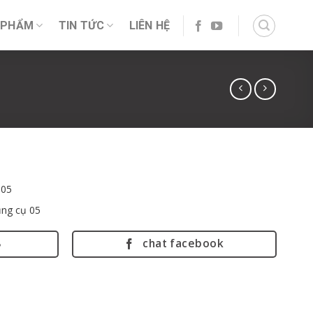
 PHẨM
TIN TỨC
LIÊN HỆ
-05
ng cụ 05
8
chat facebook