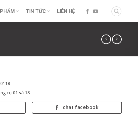
 PHẨM
TIN TỨC
LIÊN HỆ
-0118
ng cụ 01 và 18
8
chat facebook