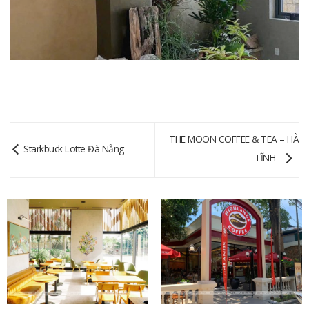
THE MOON COFFEE & TEA – HÀ
Starkbuck Lotte Đà Nẵng
TĨNH