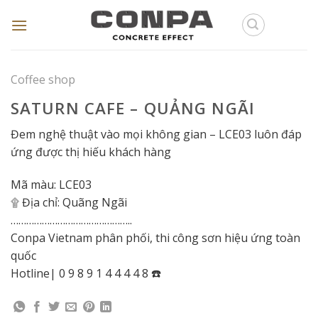
Skip
to
content
Coffee shop
SATURN CAFE – QUẢNG NGÃI
Đem nghệ thuật vào mọi không gian – LCE03 luôn đáp
ứng được thị hiếu khách hàng
Mã màu: LCE03
۩ Địa chỉ: Quãng Ngãi
………………………………………..
Conpa Vietnam phân phối, thi công sơn hiệu ứng toàn
quốc
Hotline| 0 9 8 9 1 4 4 4 4 8 ☎️