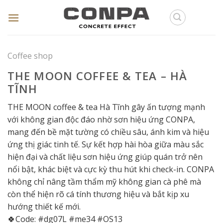
Skip
to
content
Coffee shop
THE MOON COFFEE & TEA – HÀ
TĨNH
THE MOON coffee & tea Hà Tĩnh gây ấn tượng mạnh
với không gian độc đáo nhờ sơn hiệu ứng CONPA,
mang đến bề mặt tường có chiều sâu, ánh kim và hiệu
ứng thị giác tinh tế. Sự kết hợp hài hòa giữa màu sắc
hiện đại và chất liệu sơn hiệu ứng giúp quán trở nên
nổi bật, khác biệt và cực kỳ thu hút khi check-in. CONPA
không chỉ nâng tầm thẩm mỹ không gian cà phê mà
còn thể hiện rõ cá tính thương hiệu và bắt kịp xu
hướng thiết kế mới.
🍀Code: #dg07L #me34 #OS13