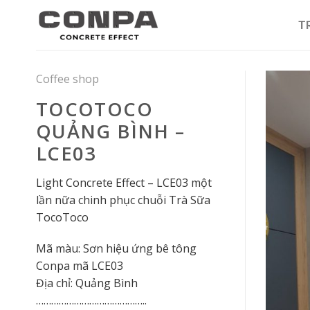
Skip
to
T
content
Coffee shop
TOCOTOCO
QUẢNG BÌNH –
LCE03
Light Concrete Effect – LCE03 một
lần nữa chinh phục chuỗi Trà Sữa
TocoToco
Mã màu: Sơn hiệu ứng bê tông
Conpa mã LCE03
Địa chỉ: Quảng Bình
……………………………………..