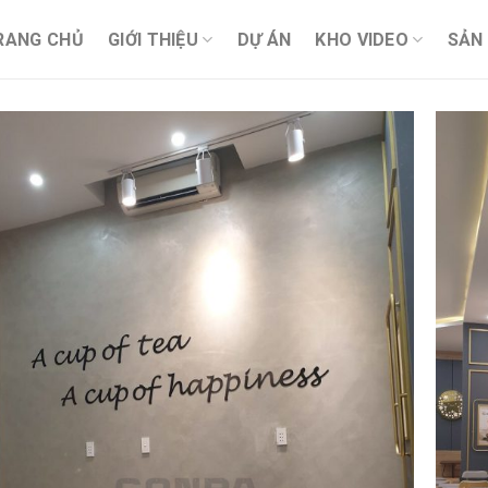
RANG CHỦ
GIỚI THIỆU
DỰ ÁN
KHO VIDEO
SẢN