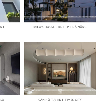
ENT
MILO’S HOUSE – KĐT FPT ĐÀ NẴNG
OLD
CĂN HỘ TẠI KĐT TIMES CITY