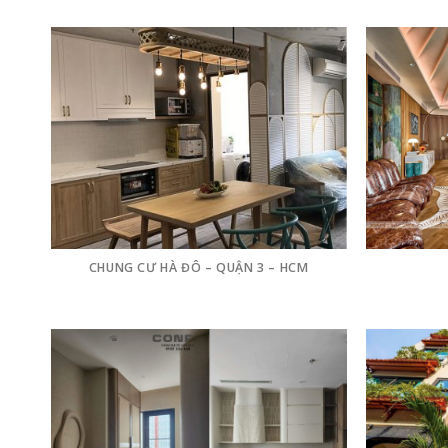
CHUNG CƯ HÀ ĐÔ – QUẬN 3 – HCM