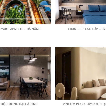
YART APARTEL – ĐÀ NẴNG
CHUNG CƯ CAO CẤP – BY
 HỘ ĐƯƠNG ĐẠI CÁ TÍNH
VINCOM PLAZA SKYLAKE PH