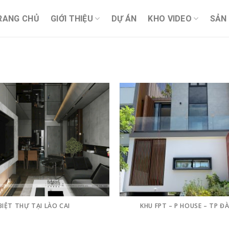
RANG CHỦ
GIỚI THIỆU
DỰ ÁN
KHO VIDEO
SẢN
BIỆT THỰ TẠI LÀO CAI
KHU FPT – P HOUSE – TP Đ