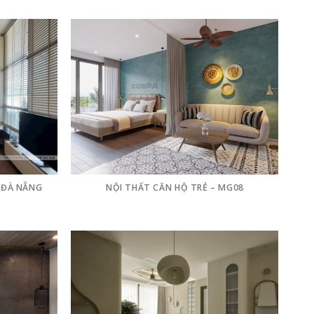
– ĐÀ NẴNG
NỘI THẤT CĂN HỘ TRẺ – MG08