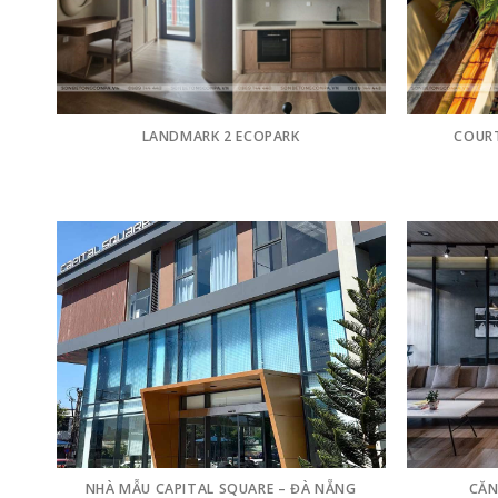
LANDMARK 2 ECOPARK
COURT
NHÀ MẪU CAPITAL SQUARE – ĐÀ NẴNG
CĂN