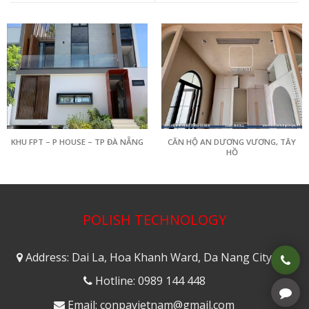
KHU FPT – P HOUSE – TP ĐÀ NẴNG
CĂN HỘ AN DƯƠNG VƯƠNG, TÂY
HỒ
POLISH TECHNOLOGY
Address: Dai La, Hoa Khanh Ward, Da Nang City
Hotline: 0989 144 448
Email: conpavietnam@gmail.com