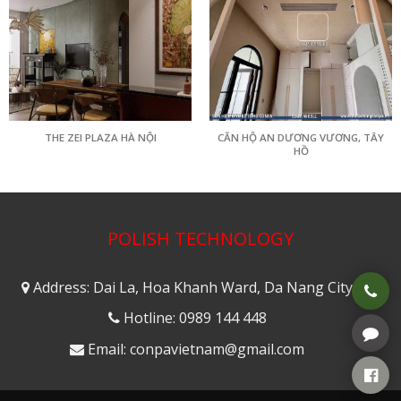
THE ZEI PLAZA HÀ NỘI
CĂN HỘ AN DƯƠNG VƯƠNG, TÂY
HỒ
POLISH TECHNOLOGY
Address: Dai La, Hoa Khanh Ward, Da Nang City
Hotline: 0989 144 448
Email: conpavietnam@gmail.com