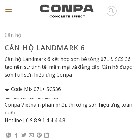
Skip
to
content
Căn hộ
CĂN HỘ LANDMARK 6
Căn hộ Landmark 6 kết hợp sơn bê tông 07L & SCS 36
tạo nên sự tinh tế, mềm mại và đẳng cấp. Căn hộ được
sơn Full sơn hiệu ứng Conpa
🍀 Code Mix 07L+ SCS36
………………………………………..
Conpa Vietnam phân phối, thi công sơn hiệu ứng toàn
quốc
Hotline| 0 9 8 9 1 4 4 4 4 8