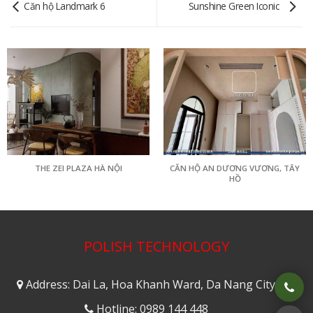
Căn hộ Landmark 6
Sunshine Green Iconic
THE ZEI PLAZA HÀ NỘI
CĂN HỘ AN DƯƠNG VƯƠNG, TÂY
HỒ
POLISH TECHNOLOGY
Address: Dai La, Hoa Khanh Ward, Da Nang City
Hotline: 0989 144 448