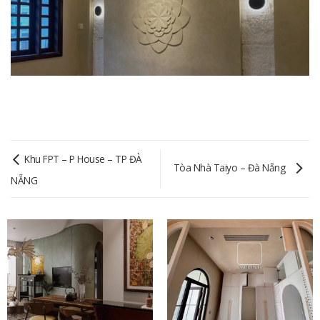
Khu FPT – P House – TP ĐÀ
Tòa Nhà Taiyo – Đà Nẵng
NẴNG