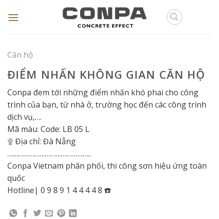
Skip
to
content
Căn hộ
ĐIỂM NHẤN KHÔNG GIAN CĂN HỘ
Conpa đem tới những điểm nhấn khó phai cho công
trình của bạn, từ nhà ở, trường học đến các công trình
dịch vụ,….
Mã màu: Code: LB 05 L
۩ Địa chỉ: Đà Nẵng
………………………………………..
Conpa Vietnam phân phối, thi công sơn hiệu ứng toàn
quốc
Hotline| 0 9 8 9 1 4 4 4 4 8 ☎️